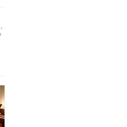
？
い
の