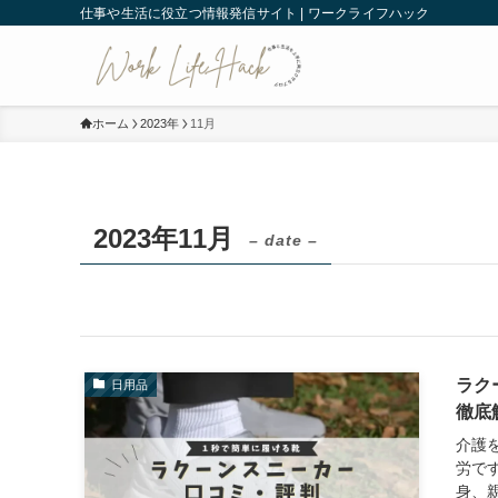
仕事や生活に役立つ情報発信サイト | ワークライフハック
ホーム
2023年
11月
2023年11月
– date –
ラク
日用品
徹底
介護
労で
身、