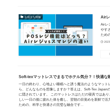
Ai
お役立ち情報
Ai
やす
ため
202
Soft-texマットレスでまるでホテル気分？！快適
一日の終わり、心地よい睡眠へと誘う魔法のようなマット
ら、どんなものを想像しますか？答えは、Soft-Tex Jap
に隠されています。 このマットレスはただの寝具ではあり
しい一日の後に疲れた体を癒し、翌朝の目覚めを新鮮で活
ための、科学と快適さの完璧な融合です...