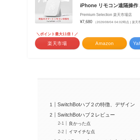
iPhone リモコン遠隔操作 
Premium Selection 楽天市場店
¥7,680
（2026/08/04 04:02時点 | 
＼ポイント最大11倍！／
楽天市場
Amazon
Y
SwitchBotハブ２の特徴、デザイン
SwitchBotハブ２レビュー
良かった点
イマイチな点