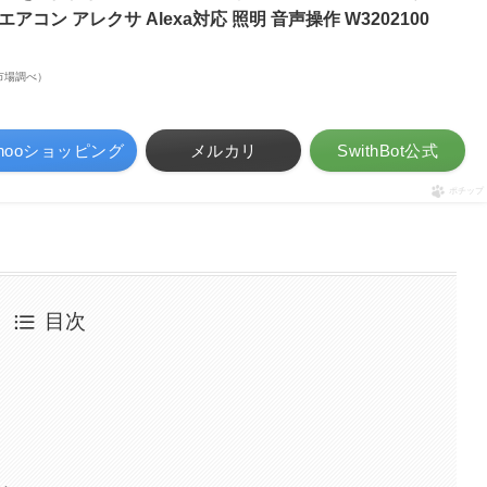
エアコン アレクサ Alexa対応 照明 音声操作 W3202100
楽天市場調べ）
ahooショッピング
メルカリ
SwithBot公式
ポチップ
目次