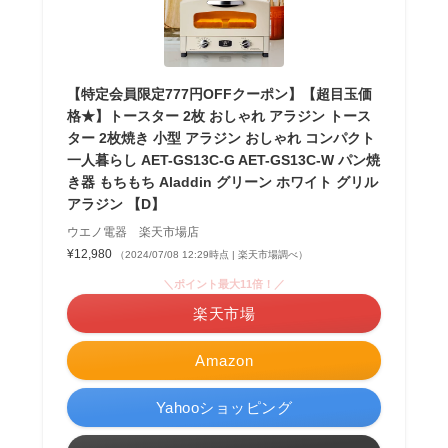
【特定会員限定777円OFFクーポン】【超目玉価
格★】トースター 2枚 おしゃれ アラジン トース
ター 2枚焼き 小型 アラジン おしゃれ コンパクト
一人暮らし AET-GS13C-G AET-GS13C-W パン焼
き器 もちもち Aladdin グリーン ホワイト グリル
アラジン 【D】
ウエノ電器 楽天市場店
¥12,980
（2024/07/08 12:29時点 | 楽天市場調べ）
＼ポイント最大11倍！／
楽天市場
Amazon
Yahooショッピング