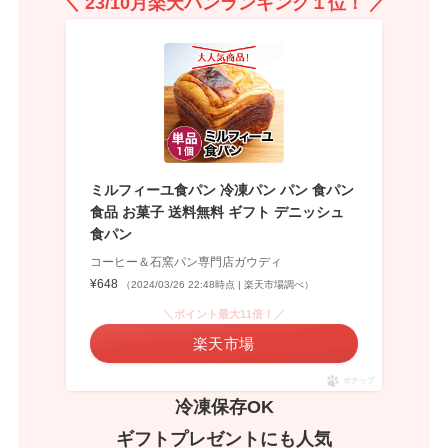
＼
23/10
月
楽天パンランキング１位！ ／
ミルフィーユ食パン 冷凍パン パン 食パン
食品 お菓子 送料無料 ギフト デニッシュ
食パン
コーヒー＆石窯パン専門店ガウディ
¥648
（2024/03/26 22:48時点 | 楽天市場調べ）
＼ポイント最大11倍！／
楽天市場
ポチップ
冷凍保存OK
ギフトプレゼントにも人気