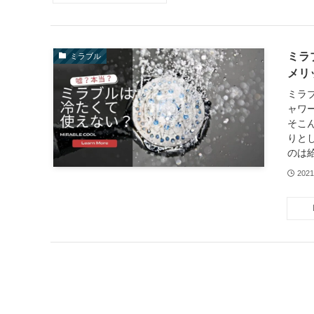
ミラ
ミラブル
メリ
ミラブ
ャワ
そこ
りと
のは給
202