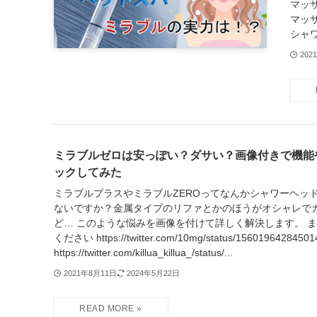
マッ
マッ
シャワ
202
ミラブルゼロは安っぽい？ダサい？画像付きで機能
ックしてみた
ミラブルプラスやミラブルZEROってなんかシャワーヘッ
ないですか？金属タイプのリファとかのほうがオシャレで
ど… このような悩みを画像を付けて詳しく解決します。 
ください https://twitter.com/10mg/status/1560196428450
https://twitter.com/killua_killua_/status/...
2021年8月11日
2024年5月22日