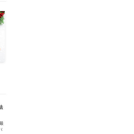
法
最
パ