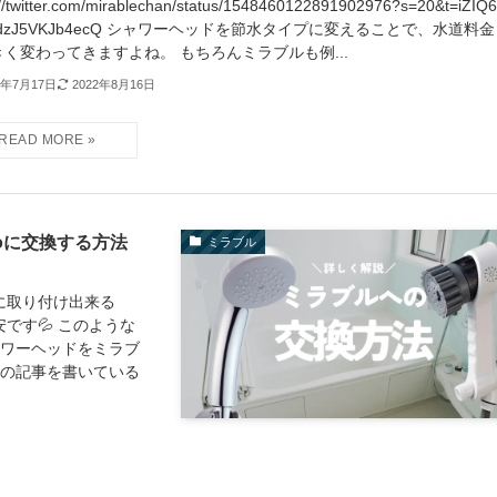
://twitter.com/mirablechan/status/1548460122891902976?s=20&t=iZIQ6
YdzJ5VKJb4ecQ シャワーヘッドを節水タイプに変えることで、水道料
きく変わってきますよね。 もちろんミラブルも例...
2年7月17日
2022年8月16日
roに交換する方法
ミラブル
に取り付け出来る
です💦 このような
ャワーヘッドをミラブ
この記事を書いている