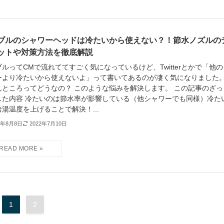
ブルのシャワーヘッドは冷たいから使えない？！節水ノズルの
ットや対策方法を徹底解説
ルってCMで流れててすごく気になっているけど、Twitterとかで「他の
ーより冷たいから使えないよ」って書いてあるのが凄く気になりました
んところってどうなの？ このような悩みを解決します。 この記事のざっ
した内容 冷たいのは節水率が影響している（他シャワーでも同様）冷た
湯温度を上げることで解決！...
1年8月8日
2022年7月10日
1
2