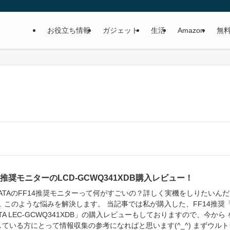
お役立ち情報
ガジェット
生活
Amazon
無
14推奨モニターのLCD-GCWQ341XDB購入レビュー！
 DATAのFF14推奨モニターって何がすごいの？詳しく実機をしりたいん
 このような悩みを解決します。 当記事では私が購入した、FF14推奨「
ETA LEC-GCWQ341XDB」の購入レビューもしておりますので、今から 
している方にとって情報収集の参考になればと思います(^_^) まずウルト