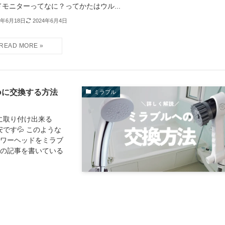
ドモニターってなに？ってかたはウル...
2年6月18日
2024年6月4日
roに交換する方法
ミラブル
に取り付け出来る
です💦 このような
ャワーヘッドをミラブ
この記事を書いている