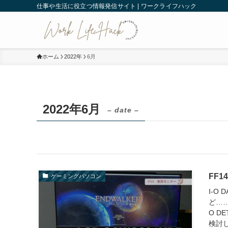
仕事や生活に役立つ情報発信サイト | ワークライフハック
ホーム
2022年
6月
2022年6月
– date –
FF
ゲーミングパソコン
I-O
ど……
O D
検討