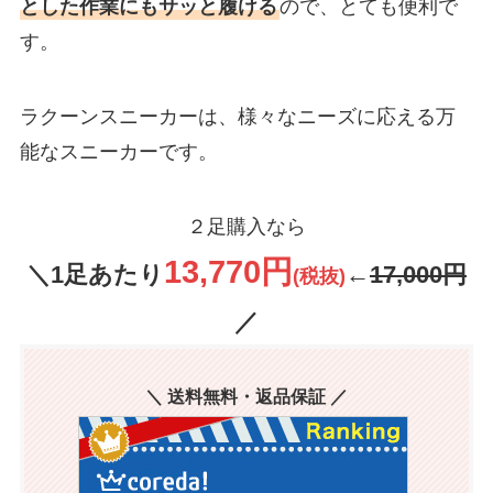
とした作業にもサッと履ける
ので、とても便利で
す。
ラクーンスニーカーは、様々なニーズに応える万
能なスニーカーです。
２足購入なら
13,770円
＼1足あたり
←
17,000円
(税抜)
／
＼ 送料無料・返品保証 ／