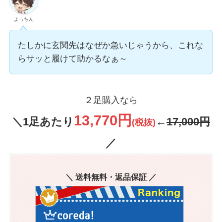
よっちん
たしかに玄関先はなぜか急いじゃうから、これな
らサッと履けて助かるなぁ～
２足購入なら
13,770円
＼1足あたり
←
17,000円
(税抜)
／
＼ 送料無料・返品保証 ／